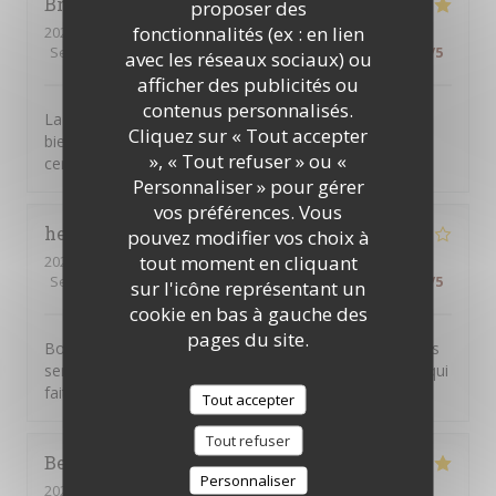
Bruno
A
proposer des
fonctionnalités (ex : en lien
2022-03-27
- 12:45 - Couverts 7
Service
:
5
/5
Ambiance
:
4
/5
Cuisine
:
4
/5
Qualité / Prix
:
4
/5
avec les réseaux sociaux) ou
afficher des publicités ou
contenus personnalisés.
La patronne et les serveuses très gentilles et
Cliquez sur « Tout accepter
bienveillantes.La cuisine simple mais quali.Le resto du
», « Tout refuser » ou «
centre de Lagny
Personnaliser » pour gérer
vos préférences. Vous
hervé
L
pouvez modifier vos choix à
tout moment en cliquant
2022-03-25
- 12:30 - Couverts 2
Service
:
5
/5
Ambiance
:
4
/5
Cuisine
:
5
/5
Qualité / Prix
:
4
/5
sur l'icône représentant un
cookie en bas à gauche des
pages du site.
Bon accueil, service au top , les plats sont sont top, les
serveurs attentionnés et un patron avec son humour qui
fait que c'est un bel endroit bravo
Tout accepter
Tout refuser
Bertrand
S
Personnaliser
2022-03-19
- 20:15 - Couverts 4