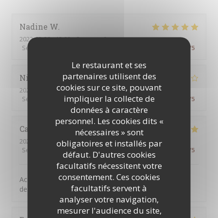
Nadine
W
2022-03-29
- 12:00 - Couverts 2
Service
:
5
/5
Ambiance
:
5
/5
Cuisine
:
5
/5
Qualité / Prix
:
5
/5
Le restaurant et ses
partenaires utilisent des
Nicole
B
cookies sur ce site, pouvant
2022-03-29
- 21:15 - Couverts 5
impliquer la collecte de
Service
:
4
/5
Ambiance
:
4
/5
Cuisine
:
4
/5
Qualité / Prix
:
4
/5
données à caractère
personnel. Les cookies dits «
Catherine
B
nécessaires » sont
2022-03-27
- 12:30 - Couverts 4
obligatoires et installés par
Service
:
5
/5
Ambiance
:
5
/5
Cuisine
:
5
/5
Qualité / Prix
:
5
/5
défaut. D'autres cookies
facultatifs nécessitent votre
consentement. Ces cookies
Accueil très agréable, plats copieux et excellent et les
facultatifs servent à
desserts du pur bonheur. Merci.
analyser votre navigation,
mesurer l'audience du site,