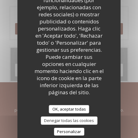
funcionalidades (por
ejemplo, relacionadas con
redes sociales) o mostrar
Reserva
publicidad o contenidos
personalizados. Haga clic
RESERVAR UNA MESA
en 'Aceptar todo', 'Rechazar
todo' o 'Personalizar' para
gestionar sus preferencias.
Carta
Puede cambiar sus
opciones en cualquier
DESCUBRIR NUESTRA CARTA
momento haciendo clic en el
icono de cookie en la parte
inferior izquierda de las
páginas del sitio.
Manténgase al día
*
Suscríbase a nuestro boletín para recibir comunicaciones
OK, aceptar todas
personalizadas y ofertas de marketing por correo electrónico.
Denegar todas las cookies
SUSCRIBIRSE
Personalizar