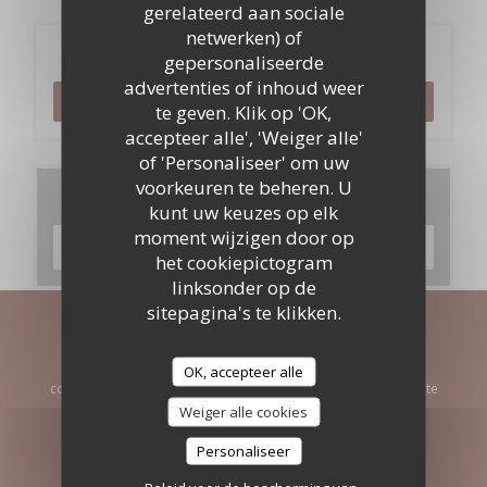
gerelateerd aan sociale
netwerken) of
Reservering
gepersonaliseerde
advertenties of inhoud weer
RESERVEER EEN TAFEL
te geven. Klik op 'OK,
accepteer alle', 'Weiger alle'
of 'Personaliseer' om uw
voorkeuren te beheren. U
Menu's
kunt uw keuzes op elk
moment wijzigen door op
ONTDEK ONS MENU
het cookiepictogram
linksonder op de
sitepagina's te klikken.
Word op de hoogte gehouden
*
OK, accepteer alle
Schrijf je in op onze nieuwsbrief om gepersonaliseerde
communicatie en marketingaanbiedingen per e-mail van ons te
ontvangen.
Weiger alle cookies
Personaliseer
ABONNEREN