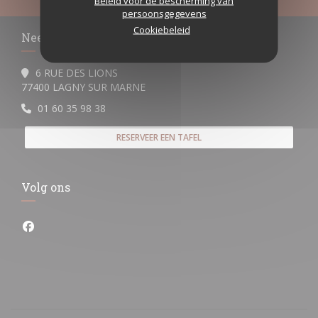
Beleid voor de bescherming van
persoonsgegevens
Cookiebeleid
Neem contact met ons op
6 RUE DES LIONS
((opent in een nieuw venster))
77400 LAGNY SUR MARNE
01 60 35 98 38
RESERVEER EEN TAFEL
Volg ons
Facebook ((opent in een nieuw venster))