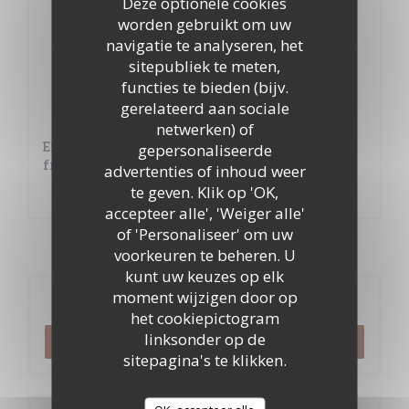
Deze optionele cookies
worden gebruikt om uw
29,00 EUR
navigatie te analyseren, het
+ 2€
sitepubliek te meten,
Tête de veau sauce gribiche
functies te bieden (bijv.
gerelateerd aan sociale
17,80 EUR
netwerken) of
Entrecôte grillée au beurre persillé et frites
gepersonaliseerde
fraîches
advertenties of inhoud weer
te geven. Klik op 'OK,
19,60 EUR
accepteer alle', 'Weiger alle'
of 'Personaliseer' om uw
voorkeuren te beheren. U
kunt uw keuzes op elk
moment wijzigen door op
Reservering
het cookiepictogram
linksonder op de
RESERVEER EEN TAFEL
sitepagina's te klikken.