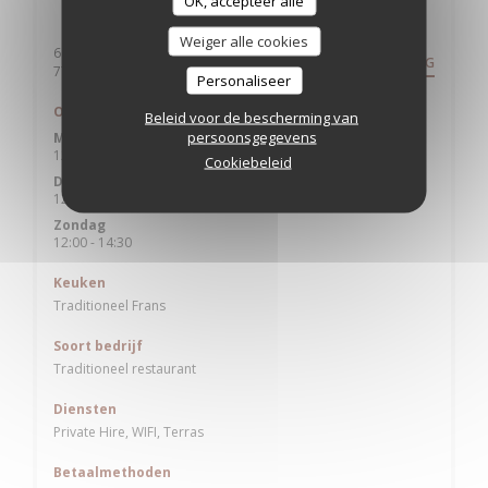
OK, accepteer alle
Algemene informatie
Weiger alle cookies
6 RUE DES LIONS
ROUTEBESCHRIJVING
((opent in een nieuw venster))
77400 LAGNY SUR MARNE
Personaliseer
Openingstijden
Beleid voor de bescherming van
persoonsgegevens
Maandag
12:00 - 14:30
Cookiebeleid
Din
-
Zat
12:00 - 14:30
19:00 - 22:00
•
Zondag
12:00 - 14:30
Keuken
Traditioneel Frans
Soort bedrijf
Traditioneel restaurant
Diensten
Private Hire, WIFI, Terras
Betaalmethoden