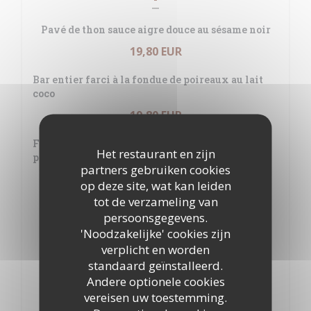
Pavé de thon sauce aigre douce au sésame noir
19,80 EUR
Bar entier farci à la fondue de poireaux au lait
coco
19,80 EUR
Filet de daurade Raoyale sur lit de fondue de
Het restaurant en zijn
poireaux au lait coco
partners gebruiken cookies
19,80 EUR
op deze site, wat kan leiden
tot de verzameling van
Magret de canard aux pèches
persoonsgegevens.
18,40 EUR
'Noodzakelijke' cookies zijn
verplicht en worden
Souris d'agneau au thym
standaard geïnstalleerd.
17,80 EUR
Andere optionele cookies
vereisen uw toestemming.
Filet de Boeuf aux morilles