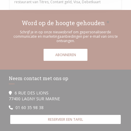
restaurant van Titres, Contant geld, Visa, Debetkaart
Word op de hoogte gehouden
*
Schrijf je in op onze nieuwsbrief om gepersonaliseerde
communicatie en marketingaanbiedingen per e-mail van ons te
ontvangen.
ABONNEREN
Neem contact met ons op
6 RUE DES LIONS
((opent in een nieuw venster))
77400 LAGNY SUR MARNE
01 60 35 98 38
RESERVEER EEN TAFEL