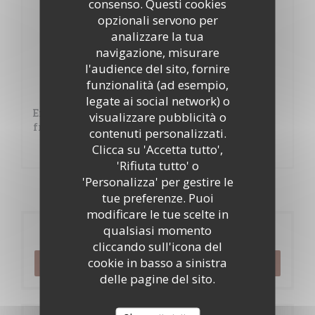
consenso. Questi cookies
29,00 EUR
opzionali servono per
analizzare la tua
+ 2€
navigazione, misurare
Tête de veau sauce gribiche
l'audience del sito, fornire
funzionalità (ad esempio,
17,80 EUR
legate ai social network) o
Entrecôte grillée au beurre persillé et frites
visualizzare pubblicità o
fraîches
contenuti personalizzati.
Clicca su 'Accetta tutto',
19,60 EUR
'Rifiuta tutto' o
'Personalizza' per gestire le
tue preferenze. Puoi
modificare le tue scelte in
qualsiasi momento
Prenotazione
cliccando sull'icona del
cookie in basso a sinistra
PRENOTA
delle pagine del sito.