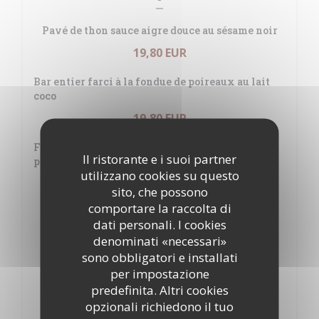
Pavé de thon sauce aigre douce au sésame noir
19,80 EUR
Bar entier farci à la fondue de poireaux au lait
coco
19,80 EUR
Filet de daurade Raoyale sur lit de fondue de
Il ristorante e i suoi partner
poireaux au lait coco
utilizzano cookies su questo
19,80 EUR
sito, che possono
comportare la raccolta di
Magret de canard aux pèches
dati personali. I cookies
18,40 EUR
denominati «necessari»
sono obbligatori e installati
Souris d'agneau au thym
per impostazione
17,80 EUR
predefinita. Altri cookies
opzionali richiedono il tuo
Filet de Boeuf aux morilles