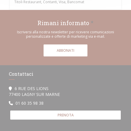
Titoli Restaurant, Contanti, Visa, Bancomat
Rimani informato
*
Iscriversi alla nostra newsletter per ricevere comunicazioni
personalizzate e offerte di marketing via e-mail.
ABBONATI
Contattaci
6 RUE DES LIONS
((apre una nuova finestra))
77400 LAGNY SUR MARNE
01 60 35 98 38
PRENOTA