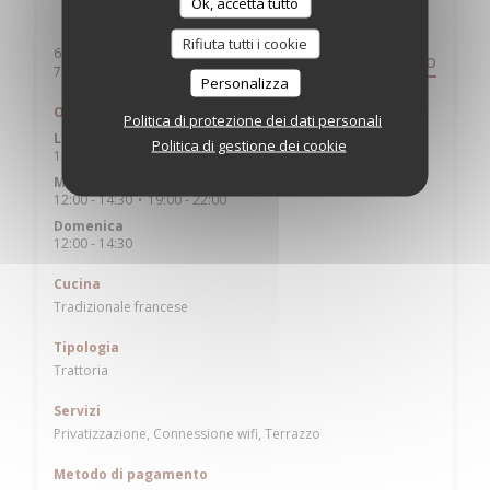
Ok, accetta tutto
Informazioni pratiche
Rifiuta tutti i cookie
6 RUE DES LIONS
PERCORSO
((apre una nuova finestra))
77400 LAGNY SUR MARNE
Personalizza
Orari
Politica di protezione dei dati personali
Lunedi
Politica di gestione dei cookie
12:00 - 14:30
Mar
-
Sab
12:00 - 14:30
19:00 - 22:00
•
Domenica
12:00 - 14:30
Cucina
Tradizionale francese
Tipologia
Trattoria
Servizi
Privatizzazione, Connessione wifi, Terrazzo
Metodo di pagamento