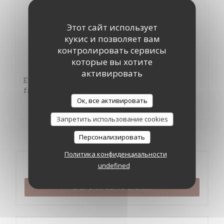
29,00 EUR
+ 2€
Этот сайт использует
кукис и позволяет вам
Tête de veau sauce gribiche
контролировать сервисы
17,80 EUR
которые вы хотите
активировать
Entrecôte grillée au beurre persillé et frites
fraîches
Ок, все активировать
19,60 EUR
Запретить использование cookies
Персонализировать
Политика конфиденциальности
Бронирование
undefined
ЗАБРОНИРОВАТЬ СТОЛИК